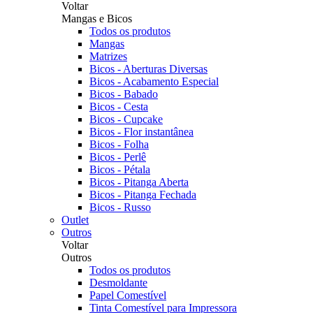
Voltar
Mangas e Bicos
Todos os produtos
Mangas
Matrizes
Bicos - Aberturas Diversas
Bicos - Acabamento Especial
Bicos - Babado
Bicos - Cesta
Bicos - Cupcake
Bicos - Flor instantânea
Bicos - Folha
Bicos - Perlê
Bicos - Pétala
Bicos - Pitanga Aberta
Bicos - Pitanga Fechada
Bicos - Russo
Outlet
Outros
Voltar
Outros
Todos os produtos
Desmoldante
Papel Comestível
Tinta Comestível para Impressora