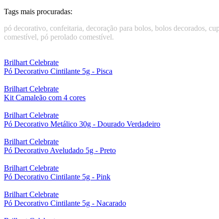
Tags mais procuradas:
pó decorativo, confeitaria, decoração para bolos, bolos decorados, c
comestível, pó perolado comestível.
Brilhart Celebrate
Pó Decorativo Cintilante 5g - Pisca
Brilhart Celebrate
Kit Camaleão com 4 cores
Brilhart Celebrate
Pó Decorativo Metálico 30g - Dourado Verdadeiro
Brilhart Celebrate
Pó Decorativo Aveludado 5g - Preto
Brilhart Celebrate
Pó Decorativo Cintilante 5g - Pink
Brilhart Celebrate
Pó Decorativo Cintilante 5g - Nacarado