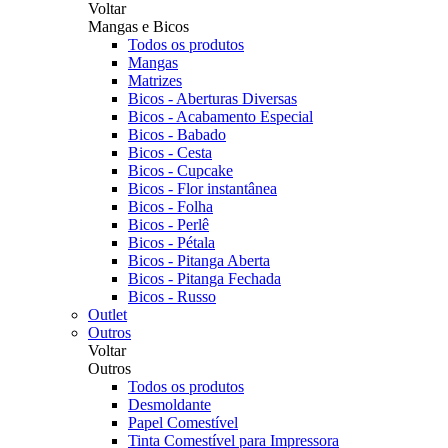
Voltar
Mangas e Bicos
Todos os produtos
Mangas
Matrizes
Bicos - Aberturas Diversas
Bicos - Acabamento Especial
Bicos - Babado
Bicos - Cesta
Bicos - Cupcake
Bicos - Flor instantânea
Bicos - Folha
Bicos - Perlê
Bicos - Pétala
Bicos - Pitanga Aberta
Bicos - Pitanga Fechada
Bicos - Russo
Outlet
Outros
Voltar
Outros
Todos os produtos
Desmoldante
Papel Comestível
Tinta Comestível para Impressora