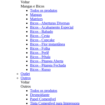
Voltar
Mangas e Bicos
Todos os produtos
Mangas
Matrizes
Bicos - Aberturas Diversas
Bicos - Acabamento Especial
Bicos - Babado
Bicos - Cesta
Bicos - Cupcake
Bicos - Flor instantânea
Bicos - Folha
Bicos - Perlê
Bicos - Pétala
Bicos - Pitanga Aberta
Bicos - Pitanga Fechada
Bicos - Russo
Outlet
Outros
Voltar
Outros
Todos os produtos
Desmoldante
Papel Comestível
Tinta Comestível para Impressora