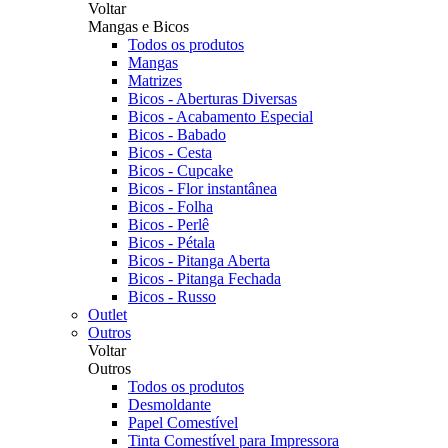
Voltar
Mangas e Bicos
Todos os produtos
Mangas
Matrizes
Bicos - Aberturas Diversas
Bicos - Acabamento Especial
Bicos - Babado
Bicos - Cesta
Bicos - Cupcake
Bicos - Flor instantânea
Bicos - Folha
Bicos - Perlê
Bicos - Pétala
Bicos - Pitanga Aberta
Bicos - Pitanga Fechada
Bicos - Russo
Outlet
Outros
Voltar
Outros
Todos os produtos
Desmoldante
Papel Comestível
Tinta Comestível para Impressora