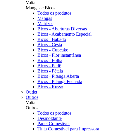
Voltar
Mangas e Bicos
Todos os produtos
Mangas
Matrizes
Bicos - Aberturas Diversas
Bicos - Acabamento Especial
Bicos - Babado
Bicos - Cesta
Bicos - Cupcake
Bicos - Flor instantânea
Bicos - Folha
Bicos - Perlê
Bicos - Pétala
Bicos - Pitanga Aberta
Bicos - Pitanga Fechada
Bicos - Russo
Outlet
Outros
Voltar
Outros
Todos os produtos
Desmoldante
Papel Comestível
Tinta Comestível para Impressora