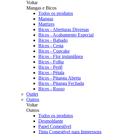
Voltar
Mangas e Bicos
Todos os produtos
Mangas
Matrizes
Bicos - Aberturas Diversas
Bicos - Acabamento Especial
Bicos - Babado
Bicos - Cesta
Bicos - Cupcake
Bicos - Flor instantânea
Bicos - Folha
Bicos - Perlê
Bicos - Pétala
Bicos - Pitanga Aberta
Bicos - Pitanga Fechada
Bicos - Russo
Outlet
Outros
Voltar
Outros
Todos os produtos
Desmoldante
Papel Comestível
Tinta Comestível para Impressora